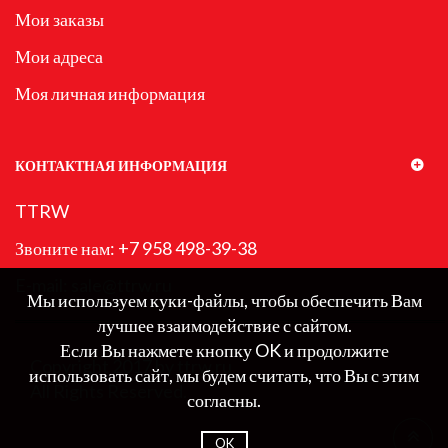
Мои заказы
Мои адреса
Моя личная информация
КОНТАКТНАЯ ИНФОРМАЦИЯ
TTRW
Звоните нам:
+7 958 498-39-38
E-mail:
sale@ttrw.ru
Мы используем куки-файлы, чтобы обеспечить Вам
Мы используем куки-файлы, чтобы обеспечить Вам
лучшее взаимодействие с сайтом.
лучшее взаимодействие с сайтом.
Если Вы нажмете кнопку OK и продолжите
Если Вы нажмете кнопку OK и продолжите
Copyright 2017 by ttrw.ru
использовать сайт, мы будем считать, что Вы с этим
использовать сайт, мы будем считать, что Вы с этим
All Rights Reserved.
согласны.
согласны.
OK
OK