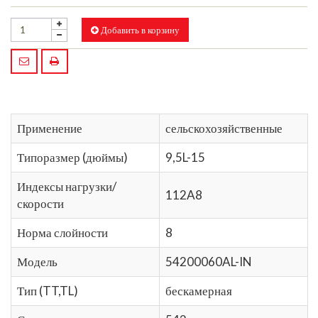
Добавить в корзину
Применение
сельскохозяйственные
Типоразмер (дюймы)
9,5L-15
Индексы нагрузки/
112A8
скорости
Норма слойности
8
Модель
54200060AL-IN
Тип (TT,TL)
бескамерная