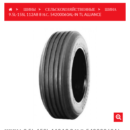
>
ШИНЫ
>
СЕЛЬСКОХОЗЯЙСТВЕННЫЕ
>
ШИНА
9.5L-15SL 112A8 8 Н.С. 54200060AL-IN TL ALLIANCE