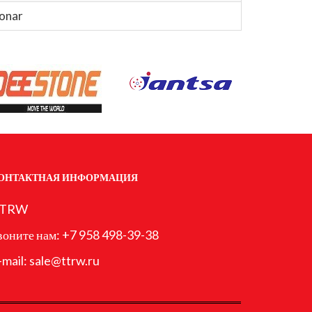
onar
ОНТАКТНАЯ ИНФОРМАЦИЯ
TRW
воните нам:
+7 958 498-39-38
-mail:
sale@ttrw.ru