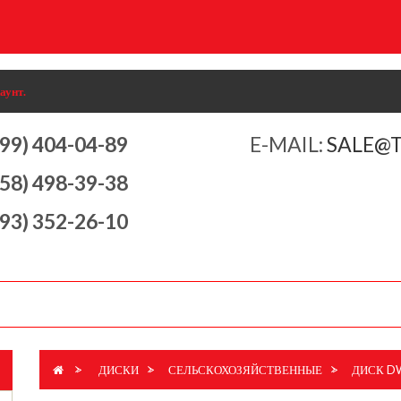
аунт.
499) 404-04-89
E-MAIL:
SALE@
958) 498-39-38
993) 352-26-10
>
ДИСКИ
>
СЕЛЬСКОХОЗЯЙСТВЕННЫЕ
>
ДИСК DW