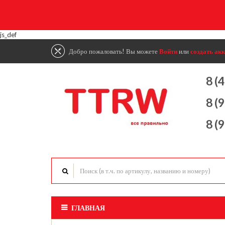
js_def
Добро пожаловать! Вы можете
Войти
или
создать акк
8 (
8 (
8 (
ГЛАВНАЯ