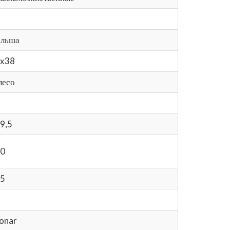
льша
x38
лесо
9,5
0
5
onar