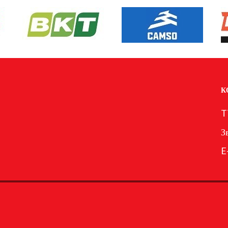
К
T
З
E