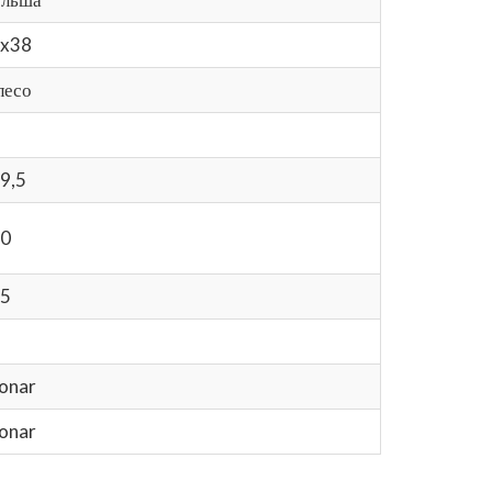
x38
лесо
9,5
0
5
onar
onar