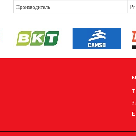
Производитель
Pr
К
T
З
E