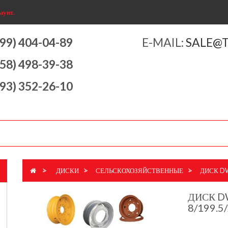
аунт.
499) 404-04-89
E-MAIL:
SALE@
958) 498-39-38
993) 352-26-10
>
ДИСКИ
>
СЕЛЬСКОХОЗЯЙСТВЕННЫЕ
>
ДИСК DW
ДИСК D
8/199.5