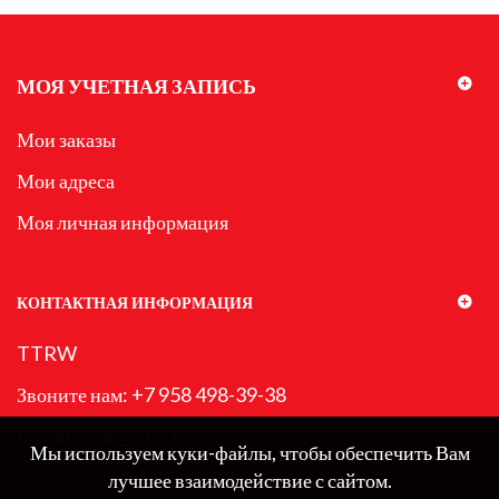
МОЯ УЧЕТНАЯ ЗАПИСЬ
Мои заказы
Мои адреса
Моя личная информация
КОНТАКТНАЯ ИНФОРМАЦИЯ
TTRW
Звоните нам:
+7 958 498-39-38
E-mail:
sale@ttrw.ru
Мы используем куки-файлы, чтобы обеспечить Вам
Мы используем куки-файлы, чтобы обеспечить Вам
лучшее взаимодействие с сайтом.
лучшее взаимодействие с сайтом.