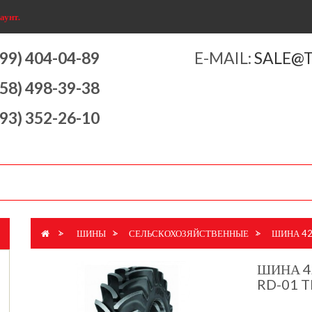
аунт.
499) 404-04-89
E-MAIL:
SALE@
958) 498-39-38
993) 352-26-10
>
ШИНЫ
>
СЕЛЬСКОХОЗЯЙСТВЕННЫЕ
>
ШИНА 420
ШИНА 42
RD-01 T