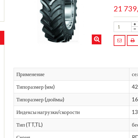
21 739
Применение
се
Типоразмер (мм)
42
Типоразмер (дюймы)
16
Индексы нагрузки/скорости
13
Тип (TT,TL)
бе
Серия
RD