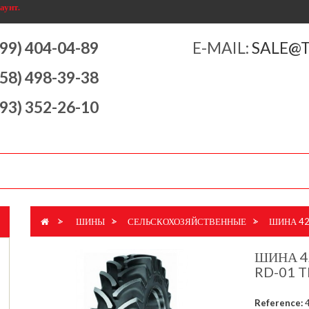
аунт.
499) 404-04-89
E-MAIL:
SALE@
958) 498-39-38
993) 352-26-10
>
ШИНЫ
>
СЕЛЬСКОХОЗЯЙСТВЕННЫЕ
>
ШИНА 420
ШИНА 42
RD-01 T
Reference: