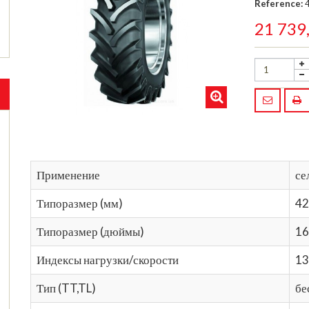
Reference:
21 739
Применение
се
Типоразмер (мм)
42
Типоразмер (дюймы)
16
Индексы нагрузки/скорости
13
Тип (TT,TL)
бе