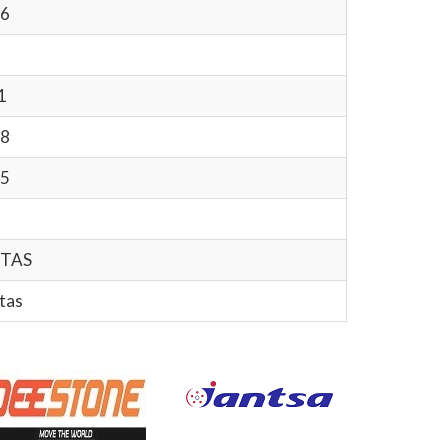
6
1
8
5
ITAS
tas