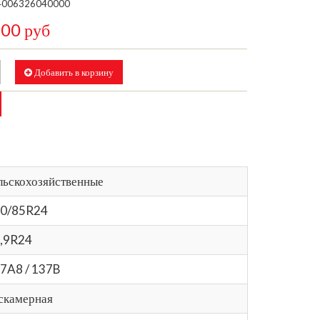
4006326040000
,00 руб
Добавить в корзину
льскохозяйственные
0/85R24
,9R24
7A8 / 137B
скамерная