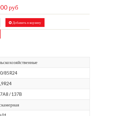
,00 руб
Добавить в корзину
льскохозяйственные
0/85R24
,9R24
7A8 / 137B
скамерная
 01