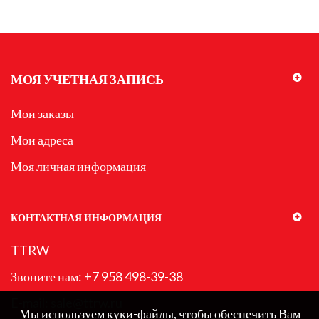
МОЯ УЧЕТНАЯ ЗАПИСЬ
Мои заказы
Мои адреса
Моя личная информация
КОНТАКТНАЯ ИНФОРМАЦИЯ
TTRW
Звоните нам:
+7 958 498-39-38
E-mail:
sale@ttrw.ru
Мы используем куки-файлы, чтобы обеспечить Вам
Мы используем куки-файлы, чтобы обеспечить Вам