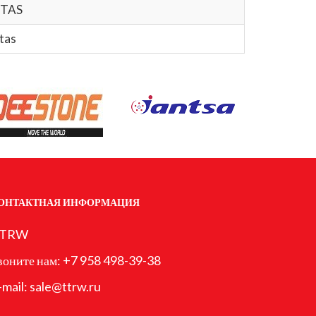
ITAS
tas
ОНТАКТНАЯ ИНФОРМАЦИЯ
TRW
воните нам:
+7 958 498-39-38
-mail:
sale@ttrw.ru