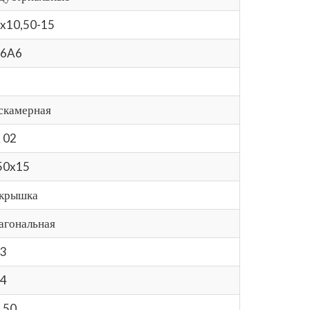
x10,50-15
06A6
скамерная
 02
50x15
крышка
агональная
3
4
.50