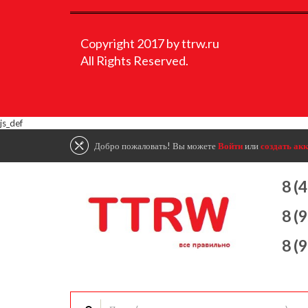
Copyright 2017 by ttrw.ru
All Rights Reserved.
js_def
Добро пожаловать! Вы можете
Войти
или
создать акк
8 (
8 (
8 (