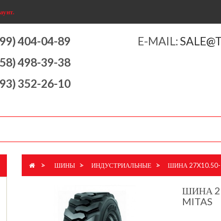
аунт.
499) 404-04-89
E-MAIL:
SALE@
958) 498-39-38
993) 352-26-10
>
ШИНЫ
>
ИНДУСТРИАЛЬНЫЕ
>
ШИНА 27X10.50-1
ШИНА 27
MITAS