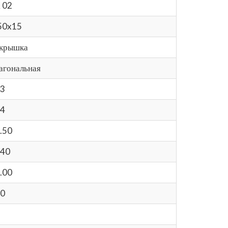
 02
50x15
крышка
агональная
3
4
.50
40
.00
0