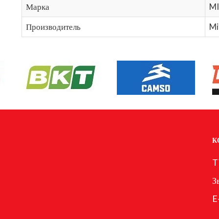
Марка
M
Производитель
Mi
К
T
З
E