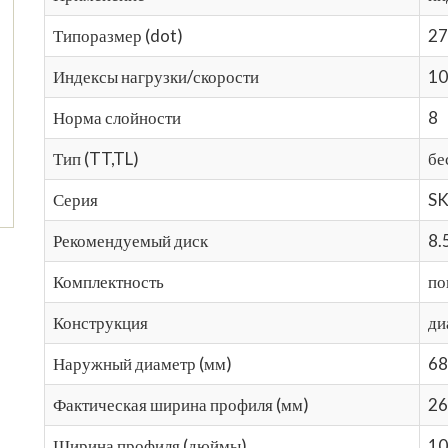
Типоразмер (dot)
27
Индексы нагрузки/скорости
1
Норма слойности
8
Тип (TT,TL)
бе
Серия
SK
Рекомендуемый диск
8.
Комплектность
по
Конструкция
ди
Наружный диаметр (мм)
68
Фактическая ширина профиля (мм)
26
Ширина профиля (дюймы)
10