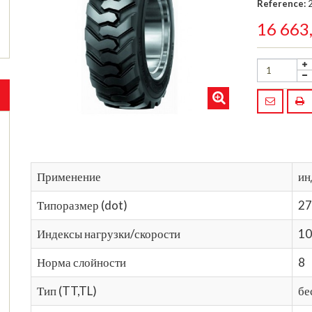
Reference:
16 663
Применение
ин
Типоразмер (dot)
27
Индексы нагрузки/скорости
1
Норма слойности
8
Тип (TT,TL)
бе